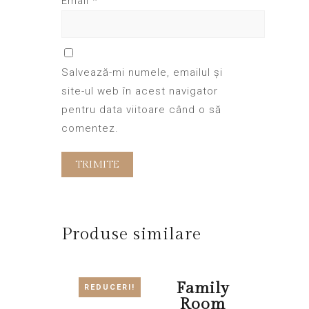
Email
*
Salvează-mi numele, emailul și
site-ul web în acest navigator
pentru data viitoare când o să
comentez.
Produse similare
Chalet
Family
REDUCERI!
Room