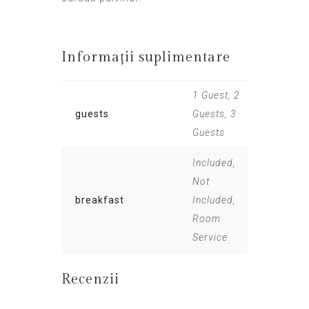
Informații suplimentare
1 Guest, 2
guests
Guests, 3
Guests
Included,
Not
breakfast
Included,
Room
Service
Recenzii